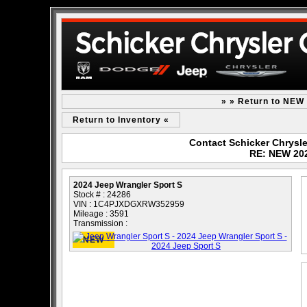
» » Return to NEW
Return to Inventory «
Contact Schicker Chrys
RE: NEW 202
2024 Jeep Wrangler Sport S
Stock # : 24286
VIN : 1C4PJXDGXRW352959
Mileage : 3591
Transmission :
- NEW -